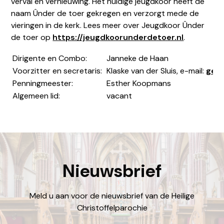
verval en vernieuwing. Het huidige jeugdkoor heeft de
naam Ûnder de toer gekregen en verzorgt mede de
vieringen in de kerk. Lees meer over Jeugdkoor Ûnder
de toer op
https://jeugdkoorunderdetoer.nl
.
Dirigente en Combo:
Janneke de Haan
Voorzitter en secretaris:
Klaske van der Sluis, e-mail:
gerr
Penningmeester:
Esther Koopmans
Algemeen lid:
vacant
Nieuwsbrief
Meld u aan voor de nieuwsbrief van de Heilige
Christoffelparochie