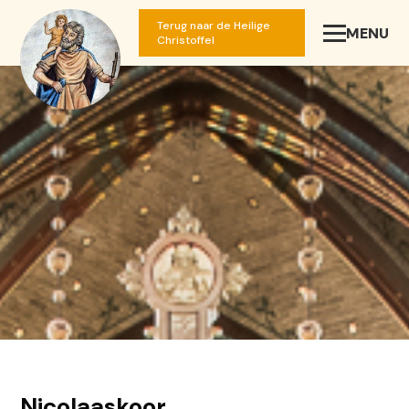
Terug naar de Heilige
MENU
SLUIT
Christoffel
Nicolaaskoor