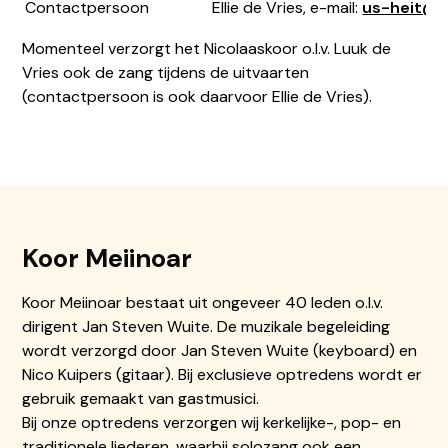
Contactpersoon
Ellie de Vries, e-mail:
us-heit@w
Momenteel verzorgt het Nicolaaskoor o.l.v. Luuk de
Vries ook de zang tijdens de uitvaarten
(contactpersoon is ook daarvoor Ellie de Vries).
Koor Meiinoar
Koor Meiinoar bestaat uit ongeveer 40 leden o.l.v.
dirigent Jan Steven Wuite. De muzikale begeleiding
wordt verzorgd door Jan Steven Wuite (keyboard) en
Nico Kuipers (gitaar). Bij exclusieve optredens wordt er
gebruik gemaakt van gastmusici.
Bij onze optredens verzorgen wij kerkelijke-, pop- en
traditionele liederen, waarbij solozang ook een