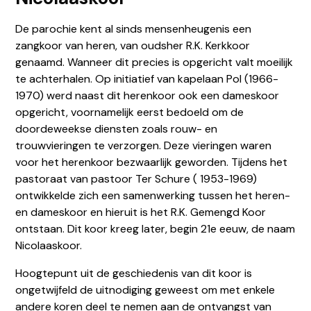
De parochie kent al sinds mensenheugenis een
zangkoor van heren, van oudsher R.K. Kerkkoor
genaamd. Wanneer dit precies is opgericht valt moeilijk
te achterhalen. Op initiatief van kapelaan Pol (1966-
1970) werd naast dit herenkoor ook een dameskoor
opgericht, voornamelijk eerst bedoeld om de
doordeweekse diensten zoals rouw- en
trouwvieringen te verzorgen. Deze vieringen waren
voor het herenkoor bezwaarlijk geworden. Tijdens het
pastoraat van pastoor Ter Schure ( 1953-1969)
ontwikkelde zich een samenwerking tussen het heren-
en dameskoor en hieruit is het R.K. Gemengd Koor
ontstaan. Dit koor kreeg later, begin 21e eeuw, de naam
Nicolaaskoor.
Hoogtepunt uit de geschiedenis van dit koor is
locatiesintnicolaasga@dechristoffel.nl
ongetwijfeld de uitnodiging geweest om met enkele
andere koren deel te nemen aan de ontvangst van