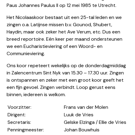
Paus Johannes Paulus II op 12 mei 1985 te Utrecht.
Het Nicolaaskoor bestaat uit een 25-tal leden en we
zingen o.a. Latijnse missen b.v. Gounod, Shubert,
Haydin, maar ook zeker het Ave Verum, etc. Dus een
breed reportoire. Eén keer per maand ondersteunen
we een Eucharistieviering of een Woord- en
Communieviering.
Ons koor repeteert wekelijks op de donderdagmiddag
in Zalencentrum Sint Nyk van 15.30 – 17.30 uur. Zingen
is ontspannen en zeker met een groot koor geeft het
een fijn gevoel. Zingen verbindt. Loop gerust eens
binnen, iedereen is welkom.
Voorzitter:
Frans van der Molen
Dirigent:
Luuk de Vries
Secretaris:
Gelske Elzinga / Ellie de Vries
Penningmeester:
Johan Bouwhuis