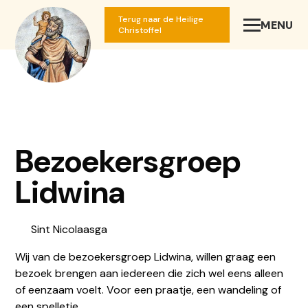
Terug naar de Heilige
MENU
SLUIT
Christoffel
Bezoekersgroep
Lidwina
Sint Nicolaasga
Wij van de bezoekersgroep Lidwina, willen graag een
bezoek brengen aan iedereen die zich wel eens alleen
of eenzaam voelt. Voor een praatje, een wandeling of
een spelletje.