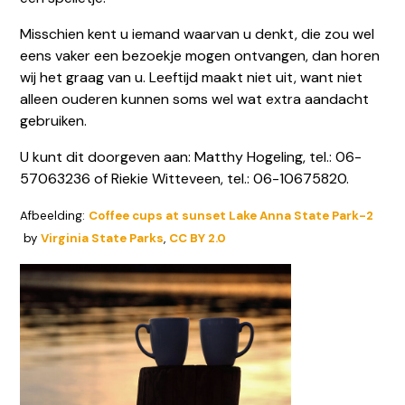
Misschien kent u iemand waarvan u denkt, die zou wel
eens vaker een bezoekje mogen ontvangen, dan horen
wij het graag van u. Leeftijd maakt niet uit, want niet
alleen ouderen kunnen soms wel wat extra aandacht
gebruiken.
U kunt dit doorgeven aan: Matthy Hogeling, tel.: 06-
57063236 of Riekie Witteveen, tel.: 06-10675820.
Afbeelding:
Coffee cups at sunset Lake Anna State Park-2
by
Virginia State Parks
,
CC BY 2.0
locatiesintnicolaasga@dechristoffel.nl